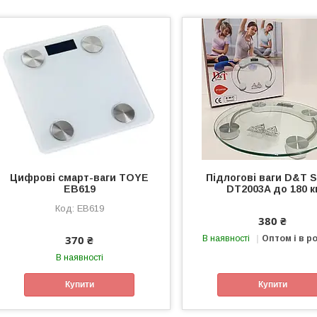
Цифрові смарт-ваги TOYE
Підлогові ваги D&T 
EB619
DT2003A до 180 к
EB619
380 ₴
370 ₴
В наявності
Оптом і в р
В наявності
Купити
Купити