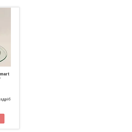
Smart
г
оздріб