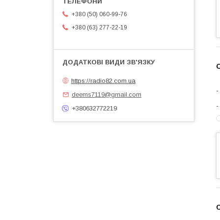
+380 (50) 060-99-76
+380 (63) 277-22-19
О
https://radio82.com.ua
deems7119@gmail.com
+380632772219
С