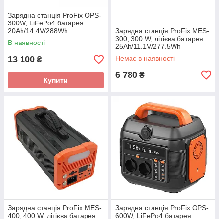
Зарядна станція ProFix OPS-
300W, LiFePo4 батарея
20Ah/14.4V/288Wh
Зарядна станція ProFix MES-
300, 300 W, літієва батарея
В наявності
25Ah/11.1V/277.5Wh
13 100
Немає в наявності
₴
6 780
₴
Купити
Зарядна станція ProFix MES-
Зарядна станція ProFix OPS-
400, 400 W, літієва батарея
600W, LiFePo4 батарея