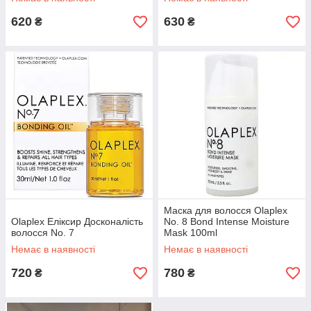
620
630
₴
₴
Маска для волосся Olaplex
Olaplex Еліксир Досконалість
No. 8 Bond Intense Moisture
волосся No. 7
Mask 100ml
Немає в наявності
Немає в наявності
720
780
₴
₴