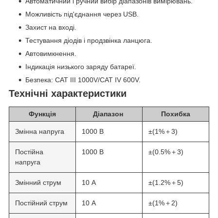
Автоматичний і ручний вибір діапазонів вимірювань.
Можливість під'єднання через USB.
Захист на вході.
Тестування діодів і продзвінка ланцюга.
Автовимкнення.
Індикація низького заряду батареї.
Безпека: CAT III 1000V/CAT IV 600V.
Технічні характеристики
Функція
Діапазон
Похибка
Змінна напруга
1000 В
±(1%＋3)
Постійна
1000 В
±(0.5%＋3)
напруга
Змінний струм
10 А
±(1.2%＋5)
Постійний струм
10 А
±(1%＋2)