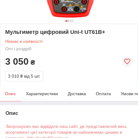
Мультиметр цифровий Uni-t UT61B+
Немає в наявності
Опт і роздріб
3 050
₴
3 010 ₴
від 5 шт.
Опис
Характеристики
Доставка
Оплата
Умови п
Опис
Запрошуємо вас відвідати наш сайт, де представлений весь
асортимент цієї категорії товарів за найнижчими цінами в
інтернеті http://radio82.com.ua