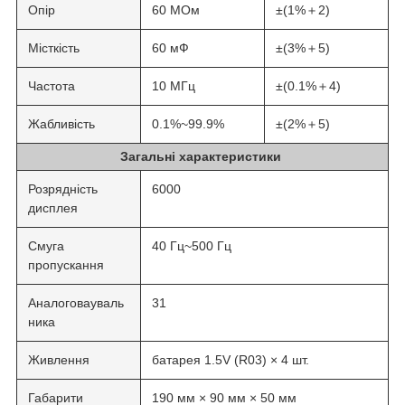
Опір
60 МОм
±(1%＋2)
Місткість
60 мФ
±(3%＋5)
Частота
10 МГц
±(0.1%＋4)
Жабливість
0.1%~99.9%
±(2%＋5)
Загальні характеристики
Розрядність
6000
дисплея
Смуга
40 Гц~500 Гц
пропускання
Аналоговауваль
31
ника
Живлення
батарея 1.5V (R03) × 4 шт.
Габарити
190 мм × 90 мм × 50 мм