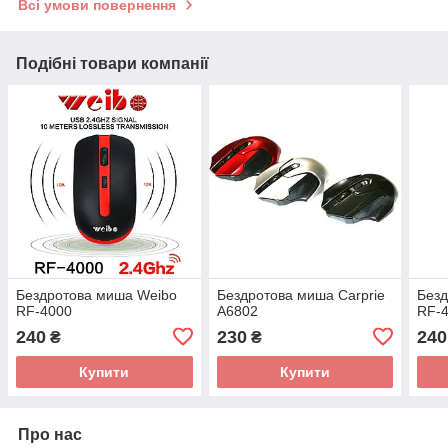
Всі умови повернення
Подібні товари компанії
Бездротова миша Weibo
Бездротова миша Carprie
Безд
RF-4000
A6802
RF-
240
230
240
₴
₴
Купити
Купити
Про нас