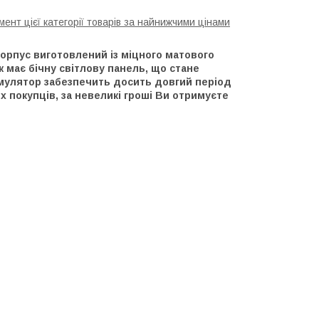
ент цієї категорії товарів за найнижчими цінами
рпус виготовлений із міцного матового
 має бічну світлову панель, що стане
мулятор забезпечить досить довгий період
 покупців, за невеликі гроші Ви отримуєте