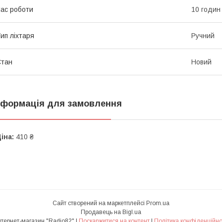
ас роботи
10 годин
ип ліхтаря
Ручний
Стан
Новий
нформація для замовлення
іна:
410 ₴
Сайт створений на маркетплейсі
Prom.ua
Продавець на Bigl.ua
Интернет-магазин "Radio82" |
Поскаржитися на контент
|
Політика конфіденційно