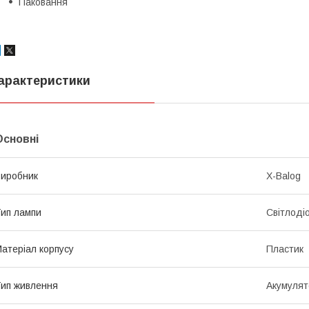
Паковання
арактеристики
Основні
иробник
X-Balog
ип лампи
Світлоді
атеріал корпусу
Пластик
ип живлення
Акумулят