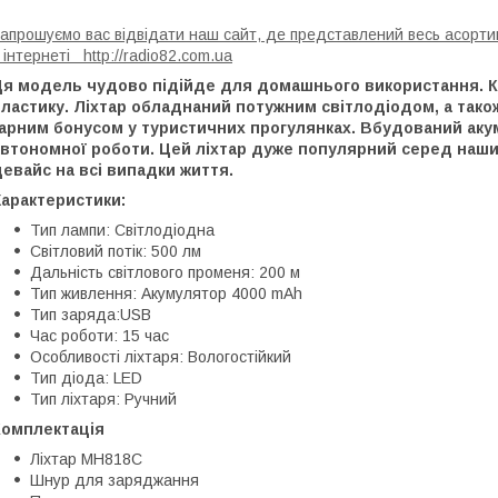
апрошуємо вас відвідати наш сайт, де представлений весь асортим
 інтернеті http://radio82.com.ua
Ця модель чудово підійде для домашнього використання. Ко
ластику. Ліхтар обладнаний потужним світлодіодом, а також
гарним бонусом у туристичних прогулянках. Вбудований аку
втономної роботи. Цей ліхтар дуже популярний серед наших
евайс на всі випадки життя.
Характеристики:
Тип лампи: Світлодіодна
Світловий потік: 500 лм
Дальність світлового променя: 200 м
Тип живлення: Акумулятор 4000 mAh
Тип заряда:USB
Час роботи: 15 час
Особливості ліхтаря: Вологостійкий
Тип діода: LED
Тип ліхтаря: Ручний
Комплектація
Ліхтар MH818C
Шнур для заряджання