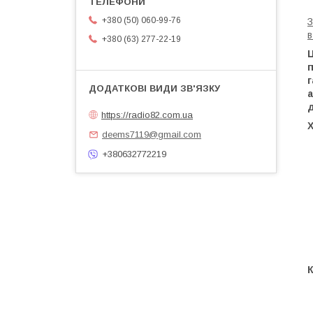
+380 (50) 060-99-76
З
в
+380 (63) 277-22-19
п
а
д
https://radio82.com.ua
deems7119@gmail.com
+380632772219