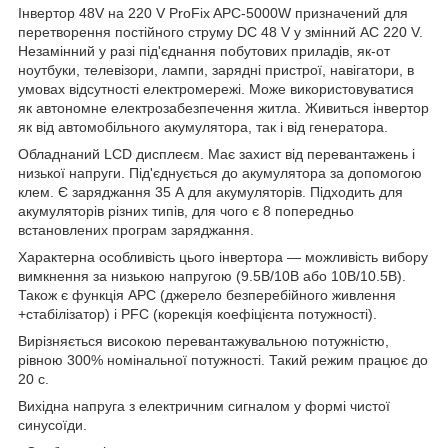
Інвертор 48V на 220 V ProFix APC-5000W призначений для
перетворення постійного струму DC 48 V у змінний AC 220 V.
Незамінний у разі під'єднання побутових приладів, як-от
ноутбуки, телевізори, лампи, зарядні пристрої, навігатори, в
умовах відсутності електромережі. Може використовуватися
як автономне електрозабезпечення житла. Живиться інвертор
як від автомобільного акумулятора, так і від генератора.
Обладнаний LCD дисплеєм. Має захист від перевантажень і
низької напруги. Під'єднується до акумулятора за допомогою
клем. Є заряджання 35 А для акумуляторів. Підходить для
акумуляторів різних типів, для чого є 8 попередньо
встановлених програм заряджання.
Характерна особливість цього інвертора — можливість вибору
вимкнення за низькою напругою (9.5В/10В або 10В/10.5В).
Також є функція APC (джерело безперебійного живлення
+стабілізатор) і PFC (корекція коефіцієнта потужності).
Вирізняється високою перевантажувальною потужністю,
рівною 300% номінальної потужності. Такий режим працює до
20 с.
Вихідна напруга з електричним сигналом у формі чистої
синусоїди.