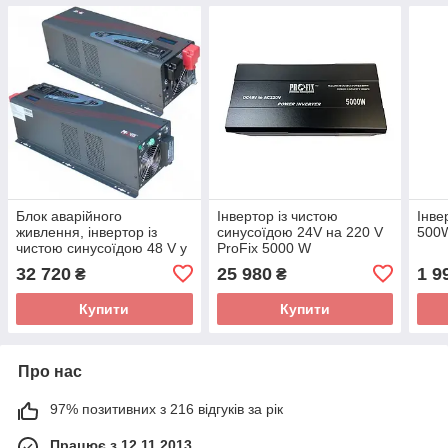
Блок аварійного
Інвертор із чистою
Інве
живлення, інвертор із
синусоїдою 24V на 220 V
500
чистою синусоїдою 48 V у
ProFix 5000 W
220 V ProFix APP-4000W із
(макс.10000W) із
32 720
25 980
1 9
₴
₴
зарядкою 35A
зарядкою + UPS, LCD
дисплей
Купити
Купити
Про нас
97% позитивних з 216 відгуків за рік
Працює з 12.11.2013