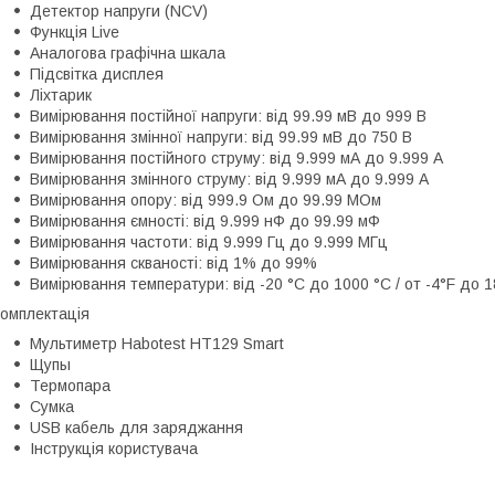
Детектор напруги (NCV)
Функція Live
Аналогова графічна шкала
Підсвітка дисплея
Ліхтарик
Вимірювання постійної напруги: від 99.99 мВ до 999 В
Вимірювання змінної напруги: від 99.99 мВ до 750 В
Вимірювання постійного струму: від 9.999 мА до 9.999 А
Вимірювання змінного струму: від 9.999 мА до 9.999 А
Вимірювання опору: від 999.9 Ом до 99.99 МОм
Вимірювання ємності: від 9.999 нФ до 99.99 мФ
Вимірювання частоти: від 9.999 Гц до 9.999 МГц
Вимірювання скваності: від 1% до 99%
Вимірювання температури: від -20 °C до 1000 °C / от -4°F до 
омплектація
Мультиметр Habotest HT129 Smart
Щупы
Термопара
Сумка
USB кабель для заряджання
Інструкція користувача