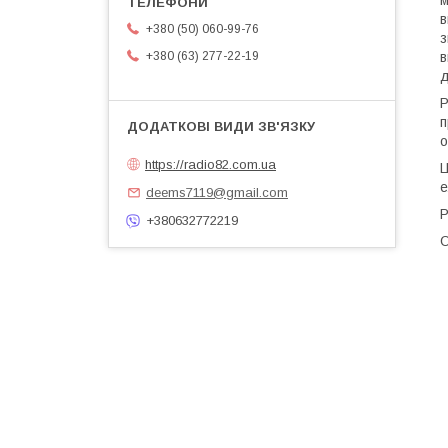
м
в
+380 (50) 060-99-76
з
+380 (63) 277-22-19
в
д
Р
п
о
https://radio82.com.ua
Ц
е
deems7119@gmail.com
Р
+380632772219
О