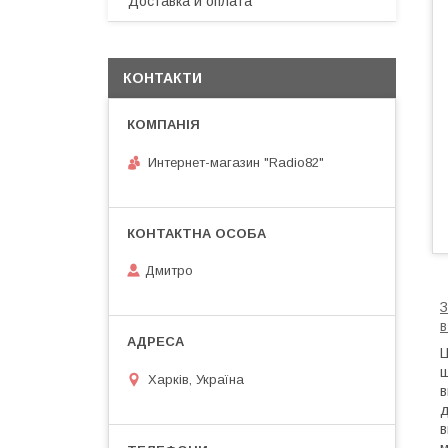
Доставка и оплата
КОНТАКТИ
Интернет-магазин "Radio82"
Дмитро
З
в
Ц
щ
Харків, Україна
в
д
в