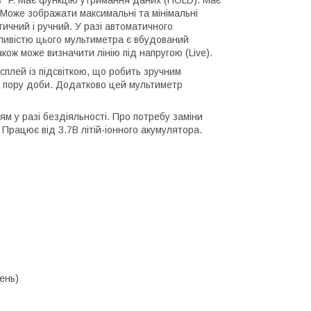
 в °F. Має функцію утримання даних (HOLD). Має
Може зображати максимальні та мінімальні
ичний і ручний. У разі автоматичного
ливістю цього мультиметра є вбудований
ож може визначити лінію під напругою (Live).
плей із підсвіткою, що робить зручним
у пору доби. Додатково цей мультиметр
 у разі бездіяльності. Про потребу заміни
Працює від 3.7В літій-іонного акумулятора.
ень)