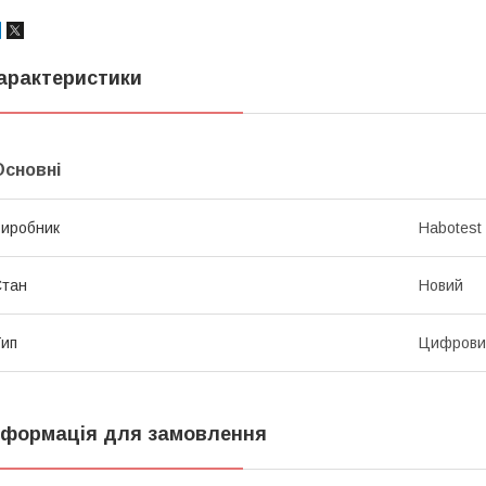
арактеристики
Основні
иробник
Habotest
Стан
Новий
ип
Цифрови
нформація для замовлення