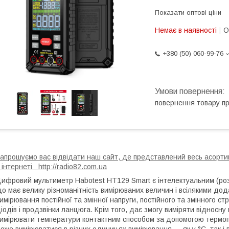
Показати оптові ціни
Немає в наявності
О
+380 (50) 060-99-76
повернення товару п
апрошуємо вас відвідати наш сайт, де представлений весь асортим
 інтернеті http://radio82.com.ua
ифровий мультиметр Habotest HT129 Smart є інтелектуальним (р
о має велику різноманітність вимірюваних величин і всілякими до
имірювання постійної та змінної напруги, постійного та змінного ст
іодів і продзвінки ланцюга. Крім того, дає змогу виміряти відносн
имірювати температури контактним способом за допомогою термоп