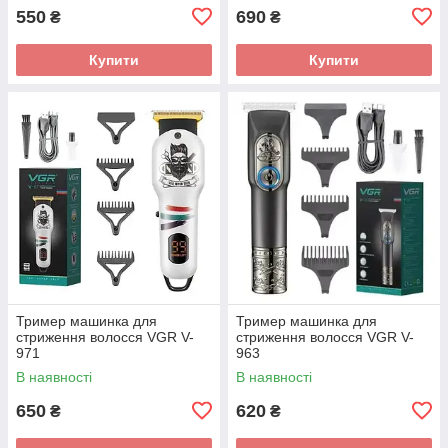
550
690
₴
₴
Купити
Купити
Тример машинка для
Тример машинка для
стриження волосся VGR V-
стриження волосся VGR V-
971
963
В наявності
В наявності
650
620
₴
₴