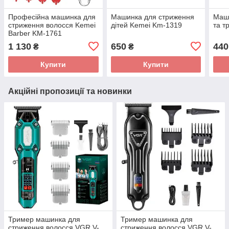
Професійна машинка для
Машинка для стриження
Маш
стриження волосся Kemei
дітей Kemei Km-1319
та т
Barber KM-1761
1 130
650
440
₴
₴
Купити
Купити
Акційні пропозиції та новинки
Тример машинка для
Тример машинка для
стриження волосся VGR V-
стриження волосся VGR V-