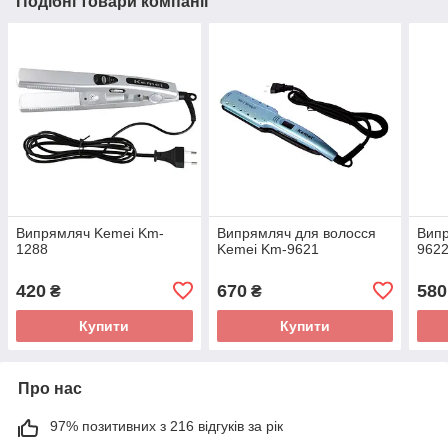
Подібні товари компанії
Випрямляч Kemei Km-
Випрямляч для волосся
Випр
1288
Kemei Km-9621
962
420
670
580
₴
₴
Купити
Купити
Про нас
97% позитивних з 216 відгуків за рік