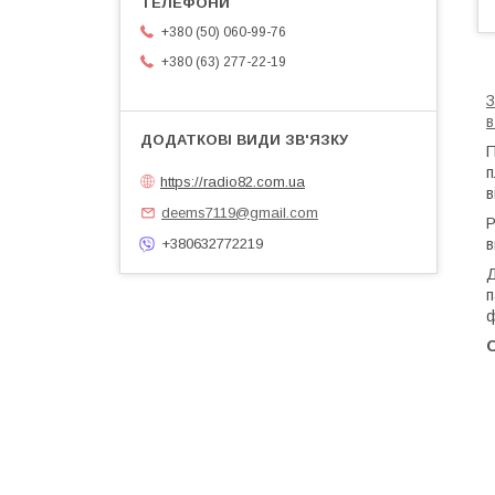
+380 (50) 060-99-76
+380 (63) 277-22-19
З
в
П
п
https://radio82.com.ua
в
deems7119@gmail.com
Р
в
+380632772219
Д
п
ф