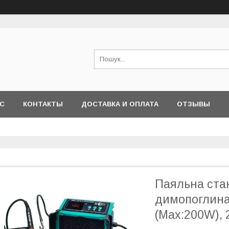
АС
КОНТАКТЫ
ДОСТАВКА И ОПЛАТА
ОТЗЫВЫ
Паяльна стан
димопоглина
(Max:200W), 