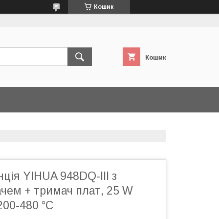
Кошик
Кошик
ція YIHUA 948DQ-III з
чем + тримач плат, 25 W
200-480 °C