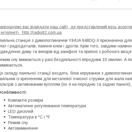
апрошуємо вас відвідати наш сайт, де представлений весь асортим
 інтернеті http://radio82.com.ua
аяльна станція з димопоглиначем YIHUA 948DQ-II призначена для
лат і радіодеталів, паяння клем і дротів. Крім того, завдяки наяв
ідведення диму та випарів від каніфолі та припоя з робочого місця
ежим сну вмикається у разі бездіяльності впродовж 10 хвилин. А пі
имикається.
о складу паяльної станції входять: блок керування з димопоглина
аяльник із кріпленням для металевої очисної стружки для жала пая
ільтрів з активованим вугіллям (по 4 на передню та задню панелі), бі
Особливості:
Компактні розміри
Автоматичне регулювання температури
LED дисплей
Температура в °C і °F
Режим сну
Автовимкнення