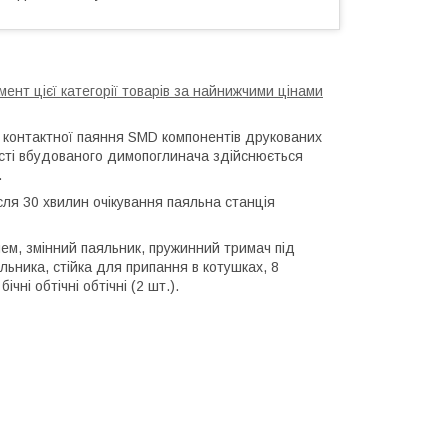
ент цієї категорії товарів за найнижчими цінами
 контактної паяння SMD компонентів друкованих
ності вбудованого димопоглинача здійснюється
.
сля 30 хвилин очікування паяльна станція
чем, змінний паяльник, пружинний тримач під
льника, стійка для припання в котушках, 8
чні обтічні обтічні (2 шт.).