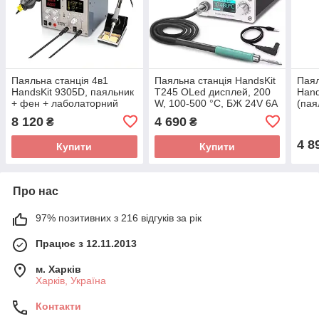
Паяльна станція 4в1
Паяльна станція HandsKit
Паял
HandsKit 9305D, паяльник
T245 OLed дисплей, 200
Hand
+ фен + лаболаторний
W, 100-500 °C, БЖ 24V 6A
(пая
блок + USB, 4 дисплеї
8 120
4 690
₴
₴
4 8
Купити
Купити
Про нас
97% позитивних з 216 відгуків за рік
Працює з 12.11.2013
м. Харків
Харків, Україна
Контакти