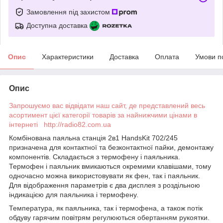
Замовлення під захистом
Доступна доставка
Опис
Характеристики
Доставка
Оплата
Умови п
Опис
Запрошуємо вас відвідати наш сайт, де представлений весь
асортимент цієї категорії товарів за найнижчими цінами в
інтернеті http://radio82.com.ua
Комбінована паяльна станція 2в1 HandsKit 702/245
призначена для контактної та безконтактної пайки, демонтажу
компонентів. Складається з термофену і паяльника.
Термофен і паяльник вмикаються окремими клавішами, тому
одночасно можна використовувати як фен, так і паяльник.
Для відображення параметрів є два дисплея з роздільною
індикацією для паяльника і термофену.
Температура, як паяльника, так і термофена, а також потік
обдуву гарячим повітрям регулюються обертанням рукоятки.