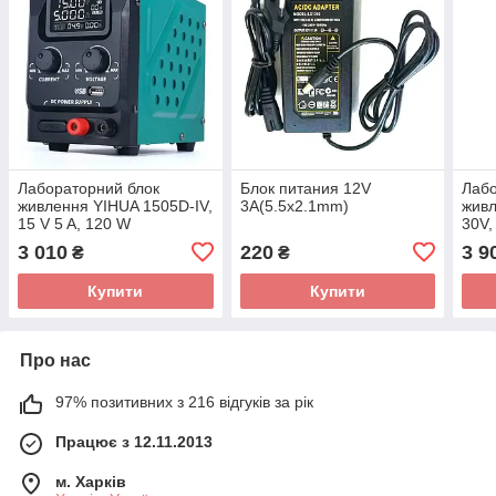
Лабораторний блок
Блок питания 12V
Лабо
живлення YIHUA 1505D-IV,
3A(5.5x2.1mm)
жив
15 V 5 A, 120 W
30V,
3 010
220
3 9
₴
₴
Купити
Купити
Про нас
97% позитивних з 216 відгуків за рік
Працює з 12.11.2013
м. Харків