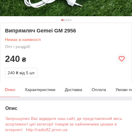
Випрямляч Gemei GM 2956
Немає в наявності
Опт і роздріб
240
₴
240 ₴
від 5 шт.
Опис
Характеристики
Доставка
Оплата
Умови п
Опис
Запрошуємо Вас відвідати наш сайт, де представлений весь
асортимент цієї категорії товарів за найнижчими цінами в
інтернеті http://radio82.prom.ua