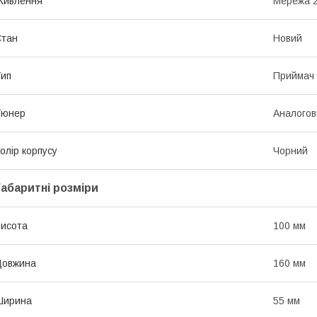
Живлення
Мережа 
Стан
Новий
ип
Приймач
Тюнер
Аналогов
олір корпусу
Чорний
Габаритні розміри
исота
100 мм
Довжина
160 мм
Ширина
55 мм