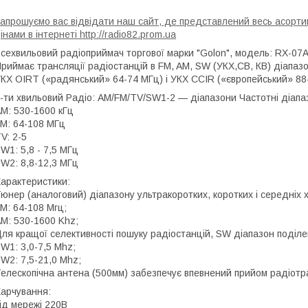
апрошуємо вас відвідати наш сайт, де представлений весь асортим
інами в інтернеті http://radio82.prom.ua
сехвильовий радіоприймач торгової марки "Golon", модель: RX-07
риймає трансляції радіостанцій в FM, AM, SW (УКХ,СВ, КВ) діапаз
КХ OIRT («радянський» 64-74 МГц) і УКХ CCIR («європейський» 88-1
-ти хвильовий Радіо: AM/FM/TV/SW1-2 — діапазони Частотні діапа
M: 530-1600 кГц
M: 64-108 МГц
V: 2-5
W1: 5,8 - 7,5 МГц
W2: 8,8-12,3 МГц
арактеристики:
юнер (аналоговий) діапазону ультракоротких, коротких і середніх 
M: 64-108 Мгц;
M: 530-1600 Khz;
ля кращої селективності пошуку радіостанцій, SW діапазон поділе
W1: 3,0-7,5 Mhz;
W2: 7,5-21,0 Mhz;
елескопічна антена (500мм) забезпечує впевнений прийом радіотр
арчування:
ід мережі 220В