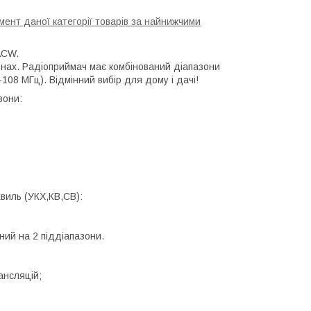
ент даної категорії товарів за найнижчими
ACW.
онах. Радіоприймач має комбінований діапазони
08 МГц). Відмінний вибір для дому і дачі!
зони:
хвиль (УКХ,КВ,СВ):
ний на 2 піддіапазони.
ансляцій;