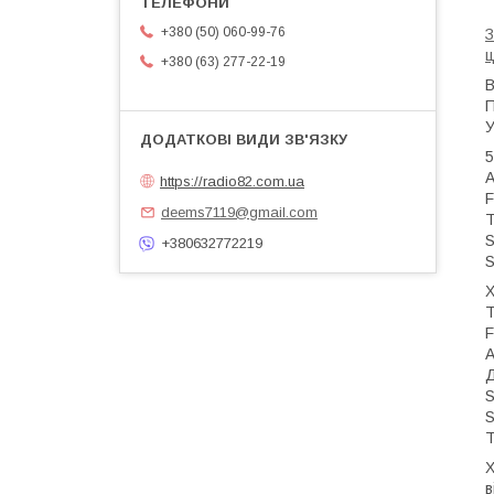
+380 (50) 060-99-76
З
ц
+380 (63) 277-22-19
В
П
У
5
A
https://radio82.com.ua
F
deems7119@gmail.com
T
S
+380632772219
S
Х
Т
F
A
Д
S
S
Т
Х
в