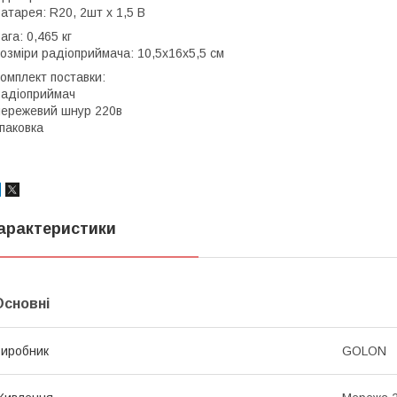
атарея: R20, 2шт х 1,5 В
ага: 0,465 кг
озміри радіоприймача: 10,5х16х5,5 см
омплект поставки:
адіоприймач
ережевий шнур 220в
паковка
арактеристики
Основні
иробник
GOLON