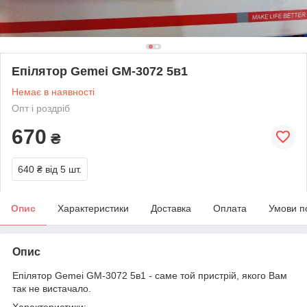
Епілятор Gemei GM-3072 5в1
Немає в наявності
Опт і роздріб
670
₴
640 ₴
від 5 шт.
Опис
Характеристики
Доставка
Оплата
Умови п
Опис
Епілятор Gemei GM-3072 5в1 - саме той пристрій, якого Вам
так не вистачало.
Характеристики: